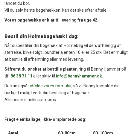
landet du bor.
Vil du selv hente bøgehækken, kan det ske efter aftale.
Vores bøgehække er klar til levering fra uge 42.
Bestil din Holmebøgehæk i dag:
Når du bestiller din bøgehæk af Holmebøg vil den, afhængig af
størrelse, blive solgt i bundter á enten 10 eller 25 stk. Det er muligt
at bestille til afhentning eller med levering.
Såfremt du ønsker at bestille planter
, ring til Benny Hammer på
tlf.
86 38 71 11
eller skriv til
info@bennyhammer.dk
.
Du kan også
udfylde vores formular,
så vil Benny kontakte dig
hurtigst muligt vedr. din bestilling af bøgehæk.
Alle priser er inklusiv moms.
Fragt + emballage, ikke-omplantede bøg:
Antal
60-80cm
80-100cm