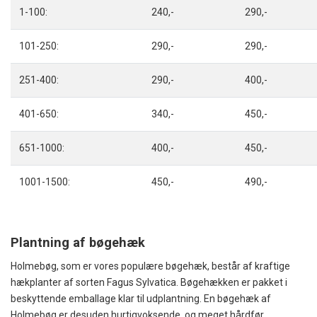
1-100:
240,-
290,-
101-250:
290,-
290,-
251-400:
290,-
400,-
401-650:
340,-
450,-
651-1000:
400,-
450,-
1001-1500:
450,-
490,-
Plantning af bøgehæk
Holmebøg, som er vores populære bøgehæk, består af kraftige
hækplanter af sorten Fagus Sylvatica. Bøgehækken er pakket i
beskyttende emballage klar til udplantning.
En bøgehæk af
Holmebøg er desuden hurtigvoksende, og meget hårdfør.