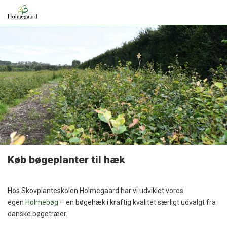
SKOVPLANTER
BØGEHÆK
PLANTER TIL JULETRÆER
LÆHEGNSPLANTER
OM HOLMEGAARD
Køb bøgeplanter til hæk
KONTAKT
Hos Skovplanteskolen Holmegaard har vi udviklet vores
egen
Holmebøg
– en bøgehæk i kraftig kvalitet særligt udvalgt fra
danske bøgetræer.