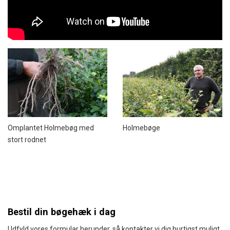
Omplantet Holmebøg med
Holmebøge
stort rodnet
Bestil din bøgehæk i dag
Udfyld vores formular herunder, så kontakter vi dig hurtigst muligt.