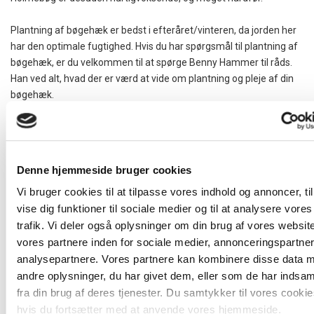
Plantning af bøgehæk er bedst i efteråret/vinteren, da jorden her
har den optimale fugtighed. Hvis du har spørgsmål til plantning af
bøgehæk, er du velkommen til at spørge Benny Hammer til råds.
Han ved alt, hvad der er værd at vide om plantning og pleje af din
bøgehæk.
Vi anbefaler, at du bruger fire-fem hækplanter pr. meter.
Tip:
Plant din bøgehæk i dobbeltrække for at få en smuk og tæt hæk
på kortere tid. Bøgehækken dækker for indsyn hele året, fordi de visne
Denne hjemmeside bruger cookies
blade bliver på planten.
Vi bruger cookies til at tilpasse vores indhold og annoncer, til
vise dig funktioner til sociale medier og til at analysere vores
trafik. Vi deler også oplysninger om din brug af vores websi
vores partnere inden for sociale medier, annonceringspartne
Holmebøg med hurtig vækst
analysepartnere. Vores partnere kan kombinere disse data 
Bøgehækken er et kendt syn i danske haver og i offentlige byrum.
andre oplysninger, du har givet dem, eller som de har indsam
Den passer perfekt til de danske vejrforhold og trives i stort set al
fra din brug af deres tjenester. Du samtykker til vores cookie
slags vejr. Hos os får du en Holmebøg i høj kvalitet og i hurtig
hvis du fortsætter med at anvende vores hjemmeside.