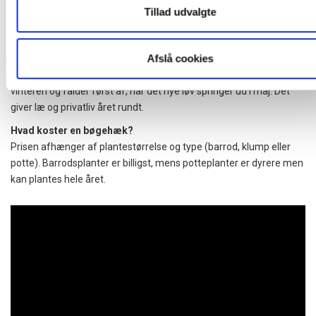
Hvor mange planter skal jeg bruge pr. meter?
Tillad udvalgte
Vi anbefaler 4–5 bøgehækplanter pr. meter for at sikre en tæt og
ensartet hæk.
Afslå cookies
Hvorfor beholder bøgehækken bladene om vinteren?
Bøg er
vintergrøn
– de brune blade bliver siddende gennem
vinteren og falder først af, når det nye løv springer ud i maj. Det
giver læ og privatliv året rundt.
Hvad koster en bøgehæk?
Prisen afhænger af plantestørrelse og type (barrod, klump eller
potte). Barrodsplanter er billigst, mens potteplanter er dyrere men
kan plantes hele året.